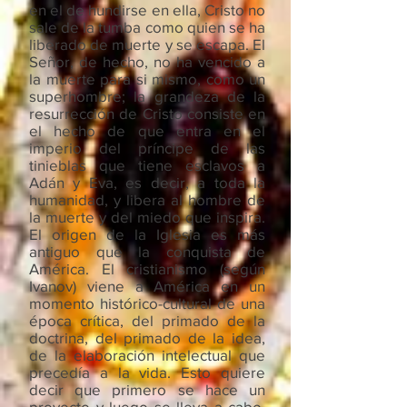
en el de hundirse en ella, Cristo no
sale de la tumba como quien se ha
liberado de muerte y se escapa. El
Señor, de hecho, no ha vencido a
la muerte para si mismo, como un
superhombre; la grandeza de la
resurrección de Cristo consiste en
el hecho de que entra en el
imperio del príncipe de las
tinieblas que tiene esclavos a
Adán y Eva, es decir, a toda la
humanidad, y libera al hombre de
la muerte y del miedo que inspira.
El origen de la Iglesia es más
antiguo que la conquista de
América. El cristianismo (según
Ivanov) viene a América en un
momento histórico-cultural de una
época crítica, del primado de la
doctrina, del primado de la idea,
de la elaboración intelectual que
precedía a la vida. Esto quiere
decir que primero se hace un
proyecto y luego se lleva a cabo.