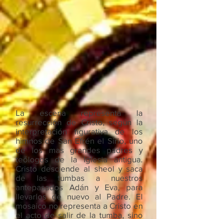
La escena representa la
resurrección de Cristo, según la
interpretación figurativa de los
himnos de San Efrén el Sirio, uno
de los mas grandes padres y
teólogos de la Iglesia antigua.
Cristo desciende al sheol y saca
de las tumbas a nuestros
antepasados Adán y Eva, para
llevarlos de nuevo al Padre. El
mosaico no representa a Cristo en
el acto de salir de la tumba, sino