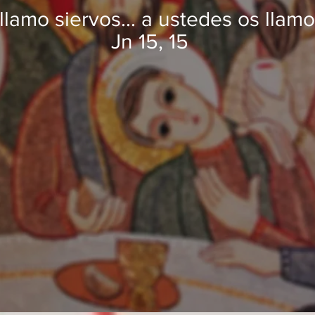
llamo siervos... a ustedes os llam
Jn 15, 15