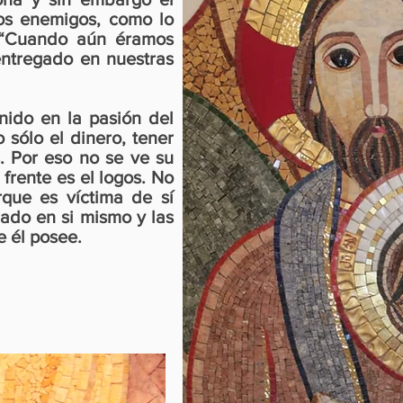
os enemigos, como lo
 “Cuando aún éramos
entregado en nuestras
nido en la pasión del
o sólo el dinero, tener
s. Por eso no se ve su
a frente es el logos. No
que es víctima de sí
rado en si mismo y las
e él posee.