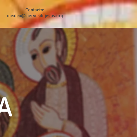
Contacto:
mexico@siervosdejesus.org
A